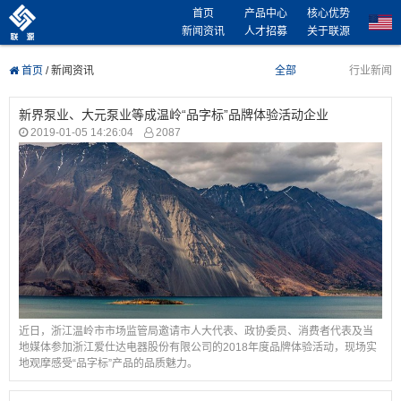
首页
产品中心
核心优势
新闻资讯
人才招募
关于联源
首页
/
新闻资讯
全部
行业新闻
新界泵业、大元泵业等成温岭“品字标”品牌体验活动企业
2019-01-05 14:26:04
2087
近日，浙江温岭市市场监管局邀请市人大代表、政协委员、消费者代表及当
地媒体参加浙江爱仕达电器股份有限公司的2018年度品牌体验活动，现场实
地观摩感受“品字标”产品的品质魅力。