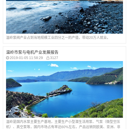
温岭泵阀产业占到当地规模工业四分之一的产值，带动20万人就业。
温岭市泵与电机产业发展报告
2019-01-05 11:58:29
3127
温岭是国内水泵主要生产基地，主要生产小型潜生活用泵、气泵（微型空压
机）、真空泵等，国内市场占有率达60%左右，产品远销到欧美、亚洲、非